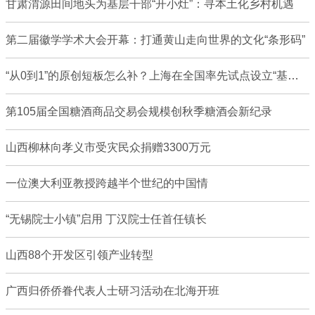
甘肃渭源田间地头为基层干部“开小灶”：寻本土化乡村机遇
第二届徽学学术大会开幕：打通黄山走向世界的文化“条形码”
“从0到1”的原创短板怎么补？上海在全国率先试点设立“基础研究特区”
第105届全国糖酒商品交易会规模创秋季糖酒会新纪录
山西柳林向孝义市受灾民众捐赠3300万元
一位澳大利亚教授跨越半个世纪的中国情
“无锡院士小镇”启用 丁汉院士任首任镇长
山西88个开发区引领产业转型
广西归侨侨眷代表人士研习活动在北海开班