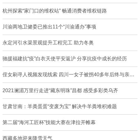
杭州探索“家门口的维权站” 畅通消费者维权链路
川渝两地卫健委已推出11个“川渝通办”事项
永定河引水渠景观提升工程完工 助力冬奥
驰援福建抗“疫”白衣天使平安返沪 分享抗疫中成长的经历
侄女刷寻人视频发现线索 四川一女子被拐40多年后终与亲人团聚
2021澜湄万里行走进“藏东明珠”昌都 感受多彩类乌齐
甘肃甘南：羊粪蛋蛋“变废为宝” 解决牛羊粪堆积难题
第二届“海河工匠杯”技能大赛在津拉开帷幕
西藏多地迎来降雪天气