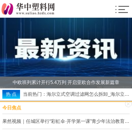
中欧班列累计开行5.4万列 开启亚欧合作发展新篇章
热 点
当前热门：海尔立式空调过滤网怎么拆卸_海尔立式空调过滤网怎么拆
焦点速讯：屈光度数的正常范围_屈光度是什么意思
今日焦点
国际能源署或于年内制定电动汽车关键矿物进口基准 世界即时看
【全球速看料】高考如何跨过心理关 把"不要马虎"变成"谨慎认真"
果然视频｜任城区举行“彩虹伞·开学第一课”青少年法治教育活动
生猪 猪肉屠宰、分割、副产品 2020-10_环球观焦点