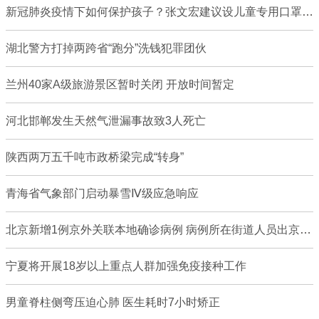
新冠肺炎疫情下如何保护孩子？张文宏建议设儿童专用口罩 注意营养
湖北警方打掉两跨省“跑分”洗钱犯罪团伙
兰州40家A级旅游景区暂时关闭 开放时间暂定
河北邯郸发生天然气泄漏事故致3人死亡
陕西两万五千吨市政桥梁完成“转身”
青海省气象部门启动暴雪Ⅳ级应急响应
北京新增1例京外关联本地确诊病例 病例所在街道人员出京须持核酸阴性证明
宁夏将开展18岁以上重点人群加强免疫接种工作
男童脊柱侧弯压迫心肺 医生耗时7小时矫正