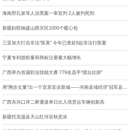
海南邢孔泉等人涉黑案一审宣判 2人被判死刑
新疆妇联驰援山西灾区1000个暖心包
三亚加大打击非法“医美” 今年已查处8起非法行医案
宁夏专利授权量和商标注册量大幅增长
广西举办首届职业技能大赛 779名选手“擂台比拼”
用“脚步丈量”出一个宜居宜业新城——河南县域经济“冠军县”转型发展观察
广西东兴口岸二桥通道单日出入境货运车辆创新高
新疆托克逊县天山红河谷秋意浓