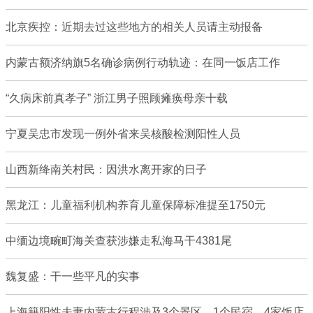
北京疾控：近期去过这些地方的相关人员请主动报备
内蒙古额济纳旗5名确诊病例行动轨迹：在同一饭店工作
“久病床前真孝子” 浙江男子照顾瘫痪母亲十载
宁夏吴忠市发现一例外省来吴核酸检测阳性人员
山西新绛南关村民：因洪水离开家的日子
黑龙江：儿童福利机构养育儿童保障标准提至1750元
中缅边境畹町海关查获涉嫌走私海马干4381尾
魏复盛：干一些平凡的实事
上海籍阳性夫妻内蒙古行程涉及3个景区、1个民宿、4家饭店