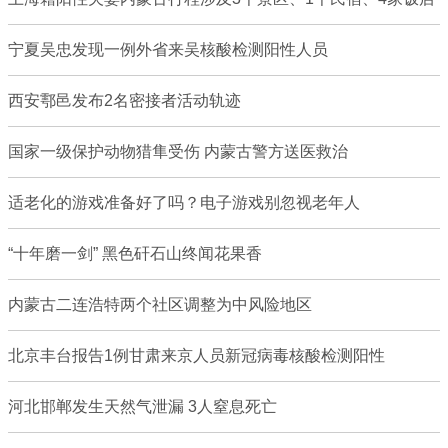
宁夏吴忠发现一例外省来吴核酸检测阳性人员
西安鄠邑发布2名密接者活动轨迹
国家一级保护动物猎隼受伤 内蒙古警方送医救治
适老化的游戏准备好了吗？电子游戏别忽视老年人
“十年磨一剑” 黑色矸石山终闻花果香
内蒙古二连浩特两个社区调整为中风险地区
北京丰台报告1例甘肃来京人员新冠病毒核酸检测阳性
河北邯郸发生天然气泄漏 3人窒息死亡