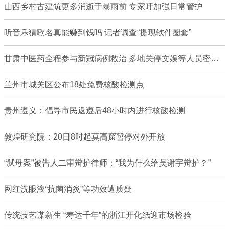
山西乡村古建筑更多消逝于暴雨前 专家吁加强日常管护
听音乐猜歌名真能赚到钱吗 记者调查“提现软件圈套”
甘肃中医药全程参与新冠病例救治 多地关停文娱等人员密集场所
兰州市城关区公布18处免费核酸检测点
贵州遵义：倡导市民返遵后48小时内进行核酸检测
敦煌研究院：20日8时起莫高窟暂停对外开放
“弑母案”被告人二审辩护律师：“我为什么给吴谢宇辩护？”
网红洗眼液“抗菌消炎”等功效遭质疑
传统技艺谋新生 “寿达千年”的浙江开化纸迎市场检验