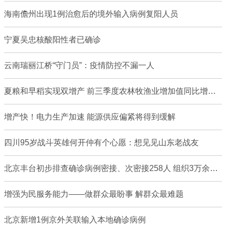
海南儋州出现1例治愈后的境外输入病例复阳人员
宁夏吴忠核酸阳性者已确诊
云南瑞丽江桥“守门员”：疫情防控不漏一人
夏粮和早稻实现双增产 前三季度农林牧渔业增加值同比增长7.4%
增产快！电力生产加速 能源供应偏紧将得到缓解
四川95岁战斗英雄何开仲有个心愿：想见见山东老战友
北京丰台初步排查确诊病例密接、次密接258人 组织3万余人核酸采样检测
增强为民服务能力——做群众最盼事 解群众最难题
北京新增1例京外关联输入本地确诊病例